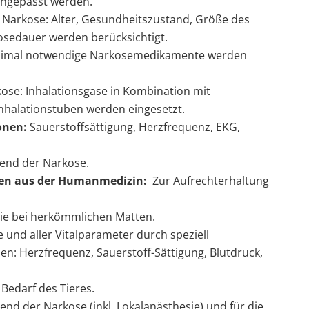
ngepasst werden.
 Narkose: Alter, Gesundheitszustand, Größe des
sedauer werden berücksichtigt.
imal notwendige Narkosemedikamente werden
ose: Inhalationsgase in Kombination mit
nhalationstuben werden eingesetzt.
onen:
Sauerstoffsättigung, Herzfrequenz, EKG,
nd der Narkose.
n aus der Humanmedizin:
Zur Aufrechterhaltung
ie bei herkömmlichen Matten.
 und aller Vitalparameter durch speziell
en: Herzfrequenz, Sauerstoff-Sättigung, Blutdruck,
 Bedarf des Tieres.
nd der Narkose (inkl. Lokalanästhesie) und für die