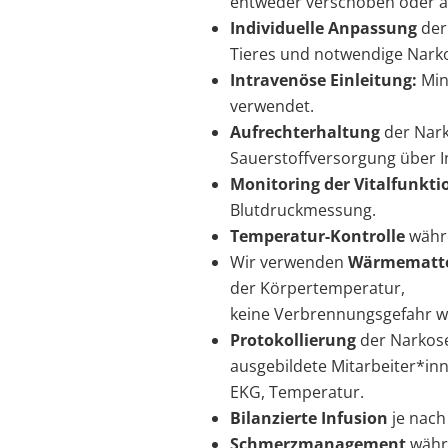
entweder verschoben oder a
Individuelle Anpassung
der
Tieres und notwendige Narko
Intravenöse Einleitung:
Min
verwendet.
Aufrechterhaltung
der Nark
Sauerstoffversorgung über I
Monitoring der Vitalfunkti
Blutdruckmessung.
Temperatur-Kontrolle
währe
Wir verwenden
Wärmematte
der Körpertemperatur,
keine Verbrennungsgefahr w
Protokollierung
der Narkose
ausgebildete Mitarbeiter*inn
EKG, Temperatur.
Bilanzierte Infusion
je nach
Schmerzmanagement
währe