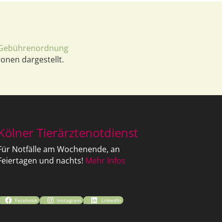
Gebührenordnung
ionen dargestellt.
Kölner Tierärztenotdienst
Für Notfälle am Wochenende, an
Feiertagen und nachts!
Mehr Infos
Facebook
Instagram
LinkedIn