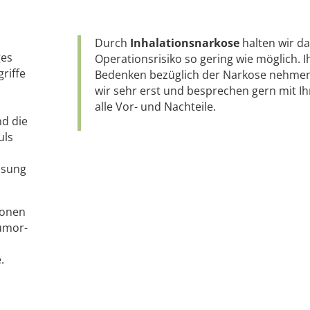
Durch
Inhalationsnarkose
halten wir da
ges
Operationsrisiko so gering wie möglich.
I
griffe
Bedenken bezüglich der Narkose nehme
wir sehr erst und besprechen gern mit I
alle Vor- und Nachteile.
nd die
uls
ssung
ionen
Tumor-
.