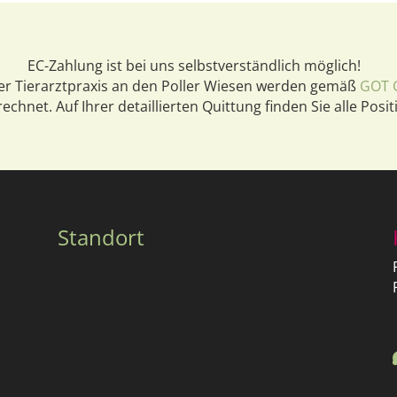
EC-Zahlung ist bei uns selbstverständlich möglich!
der Tierarztpraxis an den Poller Wiesen werden gemäß
GOT 
echnet. Auf Ihrer detaillierten Quittung finden Sie alle Posit
Standort